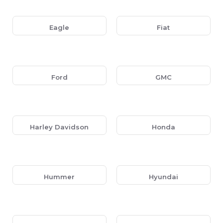
verschillende voertuigen. Onze panelen zijn gemaakt van
duurzame materialen en passen perfect bij de interieurstijl
van je auto.
Eagle
Fiat
Auto-specifieke 1-DIN inbouwpanelen:
Exacte
pasvorm voor specifieke automerken.
Universele 1-DIN inbouwframes:
Geschikt voor
Ford
GMC
diverse aftermarket radio’s.
Hoogwaardige afwerking:
Gemaakt van stevig
materiaal voor een langdurige en professionele
uitstraling.
Harley Davidson
Honda
Waarom Kiezen voor Audio4cars?
Breed assortiment hoogwaardige 1-DIN
inbouwpanelen.
Hummer
Hyundai
Snelle levering en gratis verzending bij bestellingen
boven de €100,-.
Deskundig advies en uitstekende klantenservice.