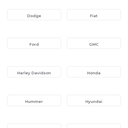
verschillende voertuigen. Onze panelen zijn gemaakt van
duurzame materialen en passen perfect bij de interieurstijl
van je auto.
Dodge
Fiat
Auto-specifieke 2-DIN inbouwpanelen:
Exacte
pasvorm voor specifieke automerken.
Universele 2-DIN inbouwframes:
Geschikt voor
Ford
GMC
diverse aftermarket radio’s.
Hoogwaardige afwerking:
Gemaakt van stevig
materiaal voor een langdurige en professionele
uitstraling.
Harley Davidson
Honda
Waarom Kiezen voor Audio4cars?
Breed assortiment hoogwaardige 2-DIN
inbouwpanelen.
Hummer
Hyundai
Snelle levering en gratis verzending bij bestellingen
boven de €100,-.
Deskundig advies en uitstekende klantenservice.