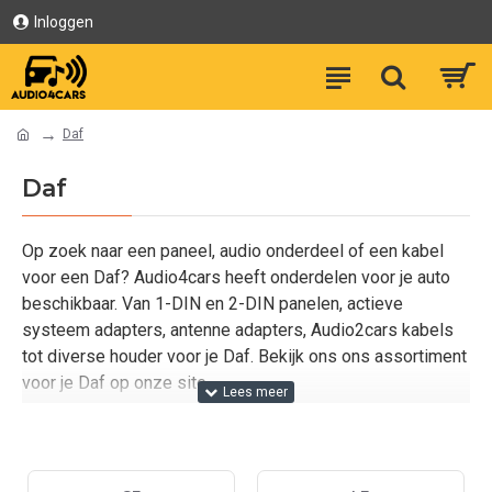
Inloggen
Daf
Daf
Op zoek naar een paneel, audio onderdeel of een kabel
voor een Daf? Audio4cars heeft onderdelen voor je auto
beschikbaar. Van 1-DIN en 2-DIN panelen, actieve
systeem adapters, antenne adapters, Audio2cars kabels
tot diverse houder voor je Daf. Bekijk ons ons assortiment
voor je Daf op onze site.
Staat het type van je DAF er niet tussen? Neem dan
contact met ons op via het contact formulier. We helpen je
graag.