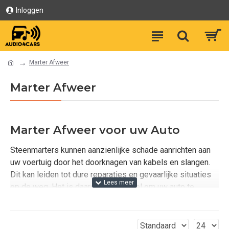
Inloggen
Marter Afweer
Marter Afweer
Marter Afweer voor uw Auto
Steenmarters kunnen aanzienlijke schade aanrichten aan
uw voertuig door het doorknagen van kabels en slangen.
Dit kan leiden tot dure reparaties en gevaarlijke situaties
op de weg. Het is daarom essentieel om uw auto te
beschermen met effectieve
marter afweer
oplossingen.
Bij Audio4cars bieden we diverse producten die helpen
om marters op een diervriendelijke manier op afstand te