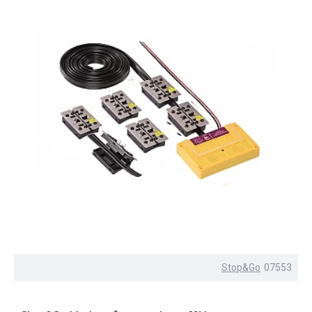
Stop&Go
07553