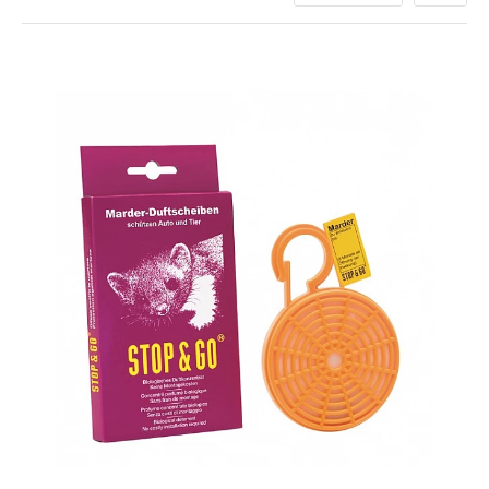
houden en uw voertuig te beschermen tegen mogelijke
schade.
Waarom heeft u Marter Afweer
nodig?
Steenmarters zoeken vaak warmte en beschutting onder
de motorkap van auto's, vooral tijdens koudere maanden.
Hun aanwezigheid kan leiden tot:
Beschadigde kabels en leidingen, wat kan resulteren
in motorstoringen.
Beschadigd isolatiemateriaal, wat kan leiden tot
verminderde efficiëntie van uw voertuig.
Gevaarlijke situaties op de weg door onverwachte
defecten.
Het implementeren van
marter afweer
maatregelen helpt
deze problemen te voorkomen en zorgt voor
gemoedsrust.