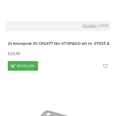
Stop&Go
07590
2x knoopcel 3V CR2477 tbv STOP&GO art nr. 07533 &
€20,90
BESTELLEN