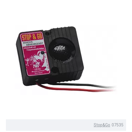
Tips voor het Voorkomen van
Marterschade
Parkeer uw auto indien mogelijk in een afgesloten
garage om toegang voor marters te beperken.
Gebruik regelmatig geurverspreiders om marters af
te schrikken.
Overweeg het installeren van een ultrasone
marterverjager voor continue bescherming.
Controleer uw voertuig regelmatig op tekenen van
marteractiviteit, vooral na het parkeren in
risicogebieden.
Voor meer informatie en om ons volledige assortiment
aan marter afweer producten te bekijken, bezoekt u onze
website.
Stop&Go
07535