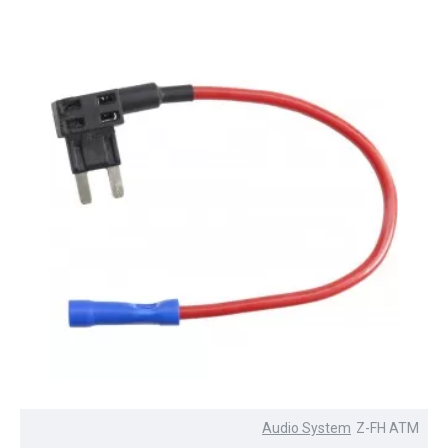
Audio System
Z-FH ATM