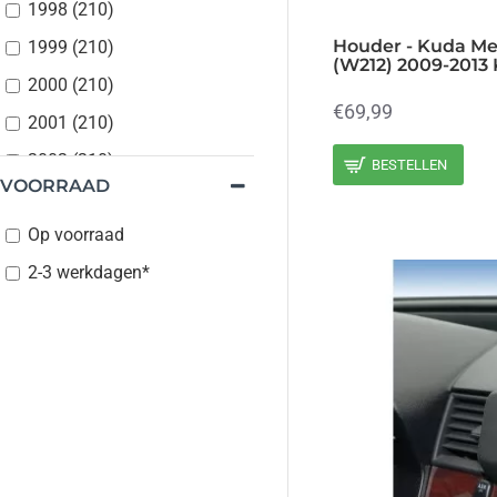
1998 (210)
Houder - Kuda Me
1999 (210)
(W212) 2009-2013 
2000 (210)
€69,99
2001 (210)
2002 (210)
BESTELLEN
VOORRAAD
2002 (211)
Op voorraad
2003 (211)
2-3 werkdagen*
2004 (211)
2005 (211)
2006 (211)
2007 (211)
2008 (211)
2009 (212)