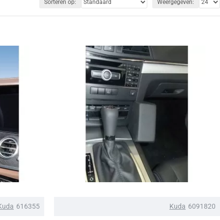
Sorteren op:
Weergegeven:
Kuda
616355
Kuda
6091820