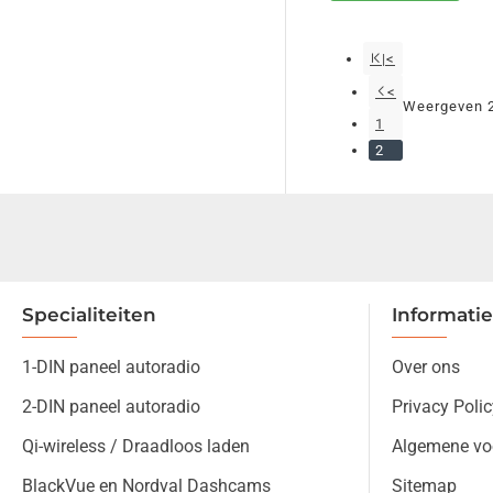
|<
<
Weergeven 25
1
2
Specialiteiten
Informatie
1-DIN paneel autoradio
Over ons
2-DIN paneel autoradio
Privacy Polic
Qi-wireless / Draadloos laden
Algemene vo
BlackVue en Nordval Dashcams
Sitemap