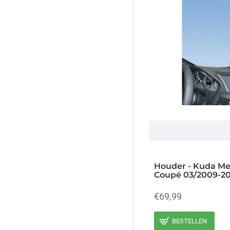
2020 (212)
2020 (213)
2021 (213)
2022 (213)
2023 (213)
2024
2024 (213)
2024 (214)
2025
Houder - Kuda Me
2025 (214)
Coupé 03/2009-20
2026
€69,99
2026 (214)
BESTELLEN