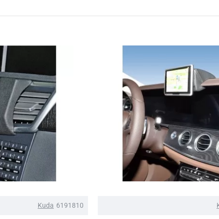
Kuda
6191810