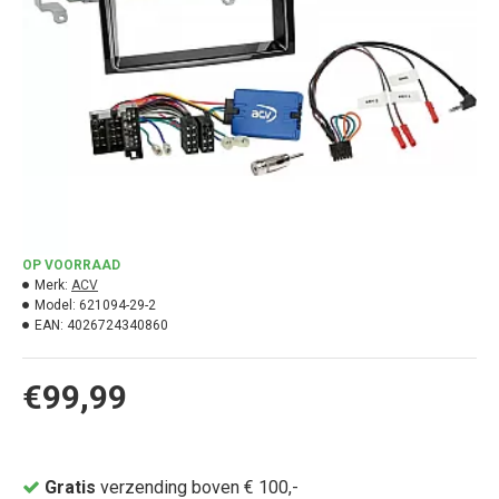
OP VOORRAAD
Merk:
ACV
Model:
621094-29-2
EAN:
4026724340860
€99,99
Gratis
verzending boven € 100,-