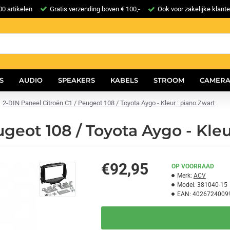
0 artikelen
Gratis verzending boven € 100,-
Ook voor zakelijke klant
S
AUDIO
SPEAKERS
KABELS
STROOM
CAMERA
2-DIN Paneel Citroën C1 / Peugeot 108 / Toyota Aygo - Kleur : piano Zwart
geot 108 / Toyota Aygo - Kleu
€92,95
OP VOORRAAD
Merk:
ACV
Model:
381040-15
EAN:
4026724009