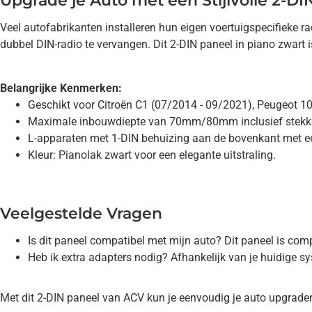
Upgrade je Auto met een Stijlvolle 2-DI
Veel autofabrikanten installeren hun eigen voertuigspecifieke 
dubbel DIN-radio te vervangen. Dit 2-DIN paneel in piano zwart 
Belangrijke Kenmerken:
Geschikt voor Citroën C1 (07/2014 - 09/2021), Peugeot 1
Maximale inbouwdiepte van 70mm/80mm inclusief stekke
L-apparaten met 1-DIN behuizing aan de bovenkant met 
Kleur: Pianolak zwart voor een elegante uitstraling.
Veelgestelde Vragen
Is dit paneel compatibel met mijn auto? Dit paneel is c
Heb ik extra adapters nodig? Afhankelijk van je huidige s
Met dit 2-DIN paneel van ACV kun je eenvoudig je auto upgraden 