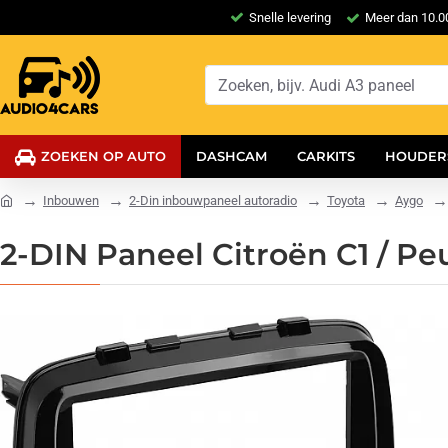
Snelle levering
Meer dan 10.00
ZOEKEN OP AUTO
DASHCAM
CARKITS
HOUDER
Inbouwen
2-Din inbouwpaneel autoradio
Toyota
Aygo
2-DIN Paneel Citroën C1 / Peu