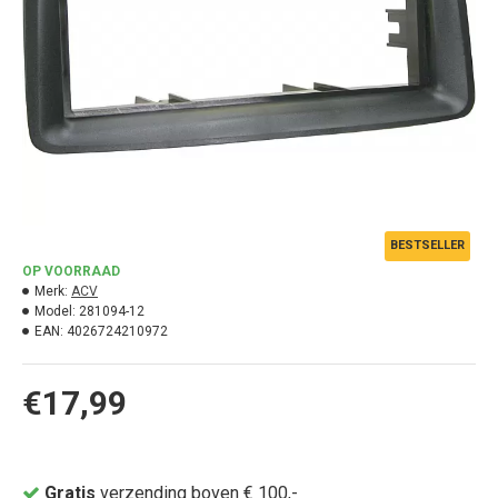
BESTSELLER
OP VOORRAAD
Merk:
ACV
Model:
281094-12
EAN:
4026724210972
€17,99
Gratis
verzending boven € 100,-