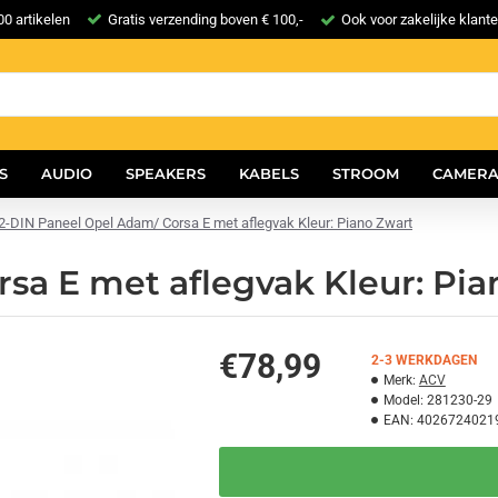
0 artikelen
Gratis verzending boven € 100,-
Ook voor zakelijke klant
S
AUDIO
SPEAKERS
KABELS
STROOM
CAMERA
2-DIN Paneel Opel Adam/ Corsa E met aflegvak Kleur: Piano Zwart
sa E met aflegvak Kleur: Pia
€78,99
2-3 WERKDAGEN
Merk:
ACV
Model:
281230-29
EAN:
4026724021