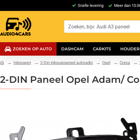
Snelle levering
Meer dan 10.00
ZOEKEN OP AUTO
DASHCAM
CARKITS
HOUDER
Inbouwen
2-Din inbouwpaneel autoradio
Opel
Corsa
2-DIN Paneel Opel Adam/ Cor