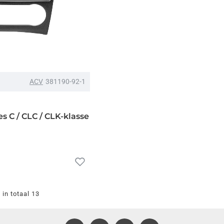
ACV
381190-92-1
s C / CLC / CLK-klasse
in totaal 13