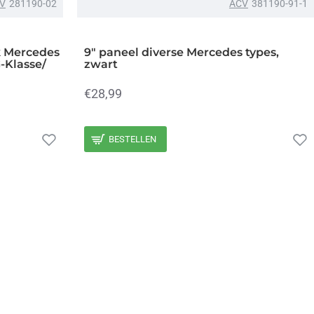
V
281190-02
ACV
381190-91-1
k Mercedes
9" paneel diverse Mercedes types,
-Klasse/
zwart
€28,99
BESTELLEN