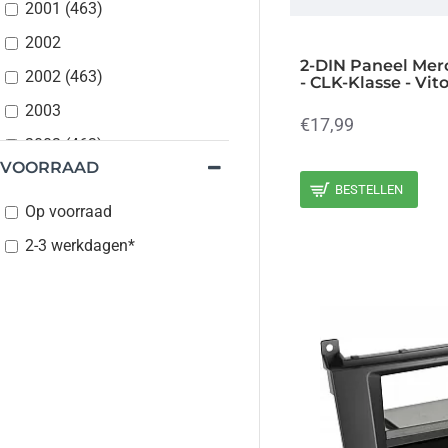
2001 (463)
2002
2-DIN Paneel Merc
2002 (463)
- CLK-Klasse - Vit
2003
€17,99
2003 (463)
VOORRAAD
2004
BESTELLEN
Op voorraad
2004 (463)
2-3 werkdagen*
2005
2005 (463)
2006
2006 (463)
2007
2007 (463)