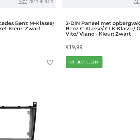
ACV
281190-34-1
AC
cedes Benz M-Klasse/
2-DIN Paneel met opbergva
et Kleur: Zwart
Benz C-Klasse/ CLK-Klasse/ G
Vito/ Viano - Kleur: Zwart
€19,99
BESTELLEN