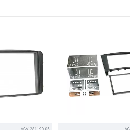
ACV
281190-05
AC