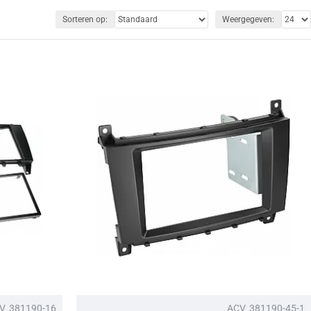
Sorteren op:
Weergegeven:
V
381190-16
ACV
381190-45-1