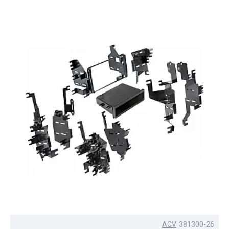
ACV
381300-26