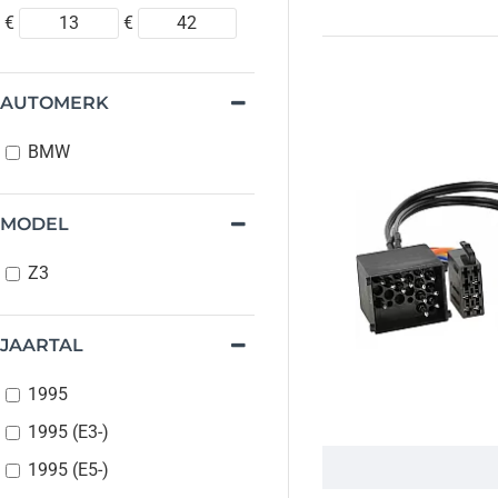
€
€
AUTOMERK
BMW
MODEL
Z3
JAARTAL
1995
1995 (E3-)
1995 (E5-)