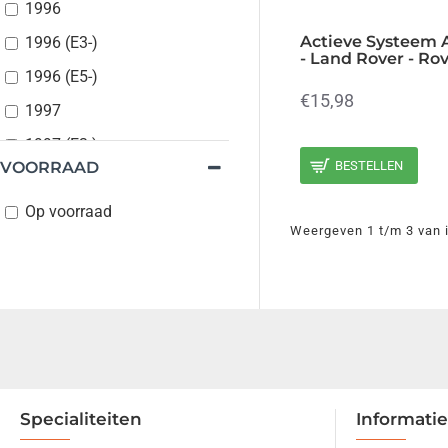
1996
Actieve Systeem 
1996 (E3-)
- Land Rover - Rov
1996 (E5-)
€15,98
1997
1997 (E3-)
VOORRAAD
BESTELLEN
1997 (E5-)
Op voorraad
1998
Weergeven 1 t/m 3 van i
1998 (E3-)
1998 (E5-)
1999
1999 (E3-)
1999 (E5-)
2000
Specialiteiten
Informatie