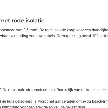
et rode isolatie
orsnede van 0,5 mm². De rode isolatie zorgt voor een duidelijk
bare verbinding voor uw kabels. De verpakking bevat 100 stuks, 
? De maximale stroomsterkte is afhankelijk van de kabel en de
l de huls geïsoleerd is, wordt het aangeraden om extra beschermi
 krimptang voor een stevige en veilige bevestiging.