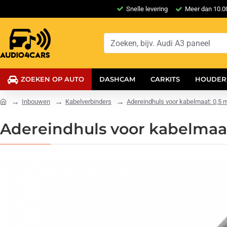
Snelle levering
Meer dan 10.00
ZOEKEN OP AUTO
DASHCAM
CARKITS
HOUDER
Inbouwen
Kabelverbinders
Adereindhuls voor kabelmaat: 0,5 m
Adereindhuls voor kabelmaat