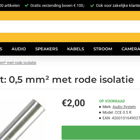
0 artikelen
Gratis verzending boven € 100,-
Ook voor zakelijke klant
S
AUDIO
SPEAKERS
KABELS
STROOM
CAMERA
m² met rode isolatie
: 0,5 mm² met rode isolatie
€2,00
OP VOORRAAD
Merk:
Audio System
Model:
CCE 0.5 R
EAN:
426010164902