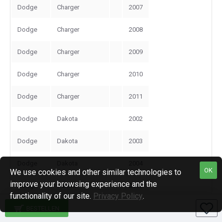
Dodge
Charger
2007
Dodge
Charger
2008
Dodge
Charger
2009
Dodge
Charger
2010
Dodge
Charger
2011
Dodge
Dakota
2002
Dodge
Dakota
2003
Dodge
Dakota
2004
OK
We use cookies and other similar technologies to
improve your browsing experience and the
Dodge
Dakota
2005
functionality of our site.
Privacy Policy
.
Dodge
Dakota
2006
BESTELLEN