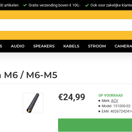
0 artikelen
Gratis verzending boven € 100,-
Ook voor zakelijke klant
S
AUDIO
SPEAKERS
KABELS
STROOM
CAMERA
m M6 / M6-M5
€24,99
OP VOORRAAD
Merk:
ACV
Model:
151000-02
EAN:
4026724241