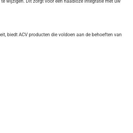
te wijzigen. Dit zorgt voor een naadloze integratie met uw
it, biedt ACV producten die voldoen aan de behoeften van