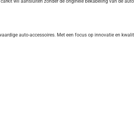
arkit wil aansluiten zonder de originele bekabeling van de auto 
rdige auto-accessoires. Met een focus op innovatie en kwalite