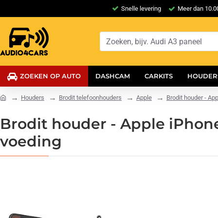
Snelle levering
Meer dan 10.00
ZOEKEN OP AUTO
DASHCAM
CARKITS
HOUDER
Houders
Brodit telefoonhouders
Apple
Brodit houder - Ap
Brodit houder - Apple iPhone
voeding