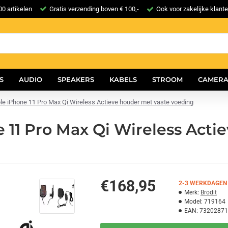
0 artikelen
Gratis verzending boven € 100,-
Ook voor zakelijke klant
S
AUDIO
SPEAKERS
KABELS
STROOM
CAMERA
ple iPhone 11 Pro Max Qi Wireless Actieve houder met vaste voeding
 11 Pro Max Qi Wireless Acti
€168,95
2-3 WERKDAGEN 
Merk:
Brodit
Model:
719164
EAN:
73202871