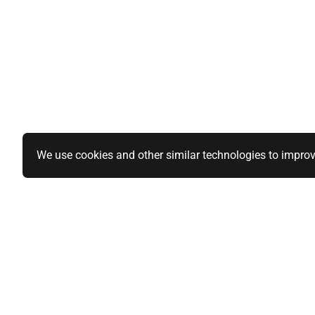
We use cookies and other similar technologies to improv
Specialiteiten
Informatie
1-DIN paneel autoradio
Over ons