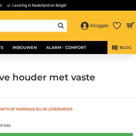
en
Levering in Nederland en België
Inloggen
'S
INBOUWEN
ALARM - COMFORT
BLOG
eve houder met vaste
MITS OP VOORRAAD BIJ DE LEVERANCIER
91646