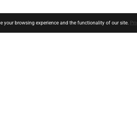
e your browsing experience and the functionality of our site.
Pri
Klanten service
Bedrijfsgegevens
y
Ik heb een vraag
orwaarden
Versturen
Retourneren
unt
Meest gestelde vragen / FAQ