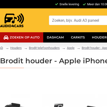
Snelle levering
Meer dan 10.00
ZOEKEN OP AUTO
DASHCAM
CARKITS
HOUDER
Houders
Brodit telefoonhouders
Apple
Brodit houder - Ap
Brodit houder - Apple iPhon