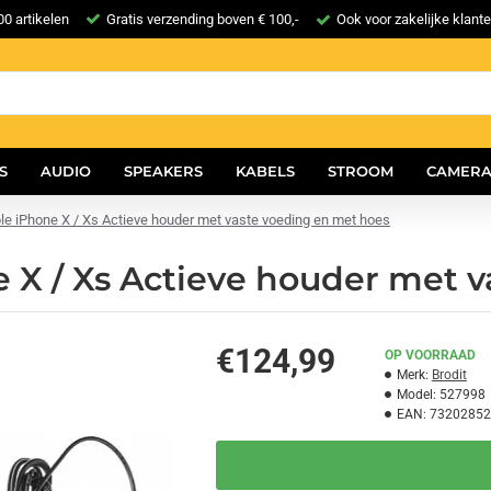
0 artikelen
Gratis verzending boven € 100,-
Ook voor zakelijke klant
S
AUDIO
SPEAKERS
KABELS
STROOM
CAMERA
ple iPhone X / Xs Actieve houder met vaste voeding en met hoes
e X / Xs Actieve houder met 
€124,99
OP VOORRAAD
Merk:
Brodit
Model:
527998
EAN:
73202852