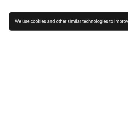
We use cookies and other similar technologies to improv
Specialiteiten
Informatie
1-DIN paneel autoradio
Over ons
2-DIN paneel autoradio
Privacy Polic
Qi-wireless / Draadloos laden
Algemene vo
BlackVue en Nordval Dashcams
Sitemap
Mijn acco
Stuurwiel bediening