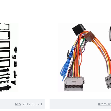
ACV
281238-07-1
Kram Te