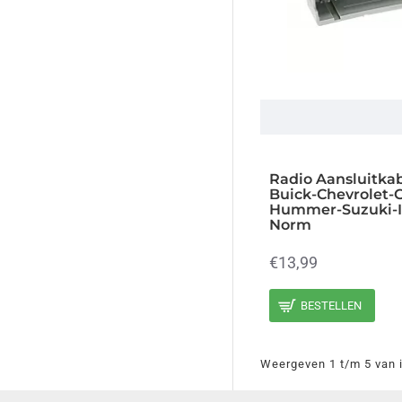
2001
2002
2003
2004
2005
2006
Radio Aansluitkab
2007
Buick-Chevrolet-
Hummer-Suzuki-I
2008
Norm
2009
€13,99
2010
BESTELLEN
Weergeven 1 t/m 5 van i