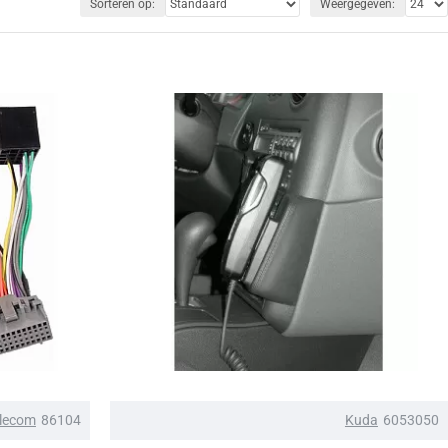
Sorteren op:
Weergegeven:
lecom
86104
Kuda
6053050