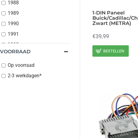
1988
1-DIN Paneel
1989
Buick/Cadillac/Ch
Zwart (METRA)
1990
1991
€39,99
1992
VOORRAAD
BESTELLEN
1993
Op voorraad
1994
2-3 werkdagen*
1995
1996
1997
1998
1999
2000