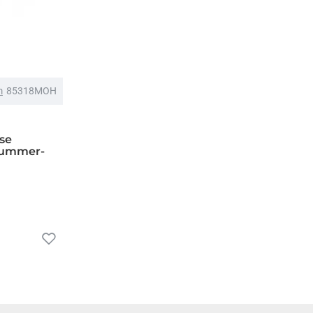
m
85318MOH
se
Hummer-