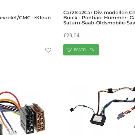
Car2Iso2Car Div. modellen Ch
evrolet/GMC ->Kleur:
Buick - Pontiac- Hummer- Ca
Saturn-Saab-Oldsmobile-Sa
€29,04
BESTELLEN