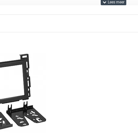
zijn van hoge kwaliteit en zorgen ervoor dat je audio-installatie
r bent of een doe-het-zelver, onze producten maken de installat
je oude paneel met een nieuw, stijlvol ontwerp.
r een stevige en veilige montage met onze frames.
uw:
Perfect voor het inbouwen van je audioapparatuur.
je meer informatie? Neem gerust
contact
met ons op. Ons vriendeli