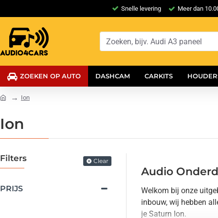
Snelle levering
Meer dan 10.00
ZOEKEN OP AUTO
DASHCAM
CARKITS
HOUDER
Ion
Ion
Filters
Clear
Audio Onderde
PRIJS
Welkom bij onze uitgeb
inbouw, wij hebben al
je Saturn Ion.