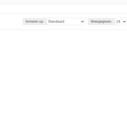
 er niet alleen goed uitziet, maar ook optimaal presteert. Of je
ie eenvoudig en probleemloos.
Sorteren op:
Weergegeven:
jke team staat klaar om je te helpen.