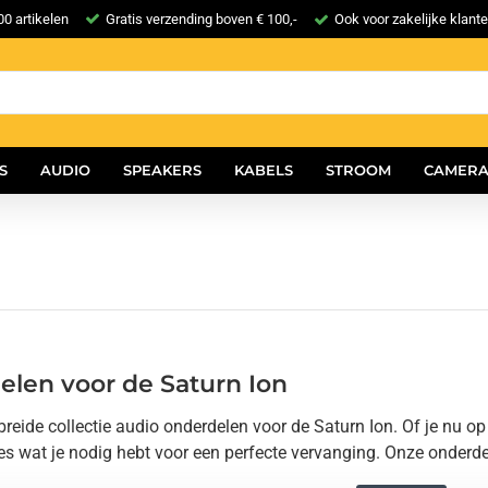
0 artikelen
Gratis verzending boven € 100,-
Ook voor zakelijke klant
S
AUDIO
SPEAKERS
KABELS
STROOM
CAMERA
len voor de Saturn Ion
reide collectie audio onderdelen voor de Saturn Ion. Of je nu o
les wat je nodig hebt voor een perfecte vervanging. Onze onder