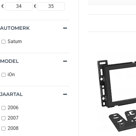
€
€
Onze panelen en frames 
nu een ervaren monteu
AUTOMERK
Paneel:
Vervang 
Frame:
Zorg voo
Saturn
DIN Kader-Inbo
Heb je vragen of wil 
MODEL
iOn
JAARTAL
2006
2007
2008