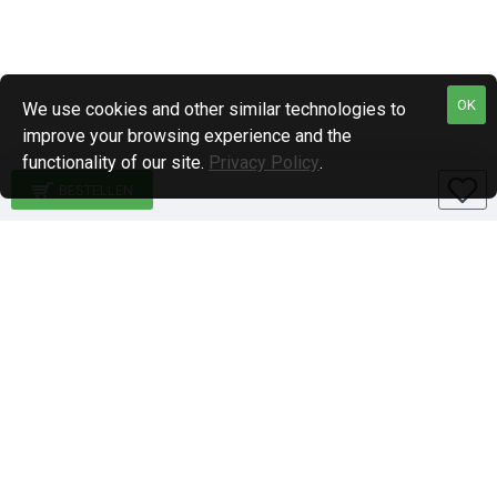
OK
We use cookies and other similar technologies to
improve your browsing experience and the
functionality of our site.
Privacy Policy
.
BESTELLEN
Specialiteiten
1-DIN paneel autoradio
2-DIN paneel autoradio
Qi-wireless / Draadloos laden