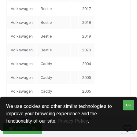
Volkswagen
Beetle
2017
Volkswagen
Beetle
2018
Volkswagen
Beetle
2019
Volkswagen
Beetle
2020
Volkswagen
Caddy
2004
Volkswagen
Caddy
2005
Volkswagen
Caddy
2006
Volkswagen
Caddy
2007
OK
We use cookies and other similar technologies to
improve your browsing experience and the
Volkswagen
Caddy
2008
functionality of our site.
Privacy Policy
.
BESTELLEN
Volkswagen
Caddy
2009