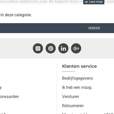
innovatieve elektrische auto die bekend staat om zijn luxe en pr
 het meeste uit uw muziek kunt halen.
 in deze categorie.
nze auto specifieke speakers?
 voor de Audi E-tron
VERDER
idskwaliteit
llatie
voudig te installeren en zorgen voor een optimale geluidsbelevin
ltijd top.
t u meer informatie? Neem gerust contact met ons op via onze
co
Klanten service
Bedrijfsgegevens
y
Ik heb een vraag
orwaarden
Versturen
Retourneren