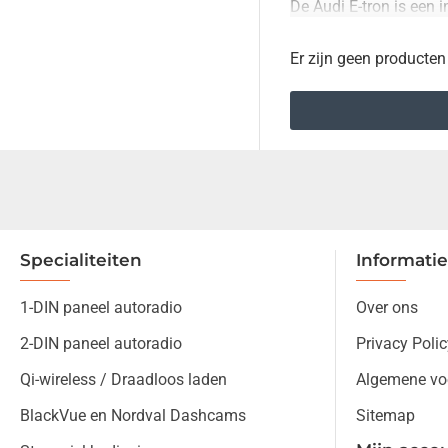
De Audi E-tron is een 
van de E-tron, zodat u
Er zijn geen producten
Waarom kiezen voor o
Perfecte pasvorm
Uitstekende gelu
Eenvoudige insta
Onze speakers zijn een
de geluidskwaliteit is a
Heeft u vragen of wil
Specialiteiten
Informatie
1-DIN paneel autoradio
Over ons
2-DIN paneel autoradio
Privacy Polic
Qi-wireless / Draadloos laden
Algemene vo
BlackVue en Nordval Dashcams
Sitemap