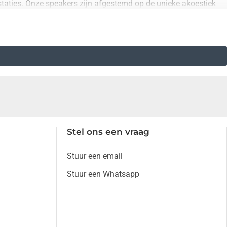
estaties. Onze speakers zijn afgestemd op de unieke akoestiek
g. Of u nu naar uw favoriete muziek luistert of handsfree belt,
ntactpagina
.
Stel ons een vraag
Stuur een email
Stuur een Whatsapp