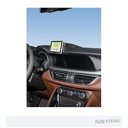
Kuda
616945