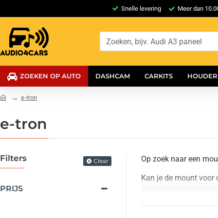
Snelle levering
Meer dan 10.00
ZOEKEN OP AUTO
DASHCAM
CARKITS
HOUDER
e-tron
e-tron
Filters
Op zoek naar een moun
Clear
Kan je de mount voor 
PRIJS