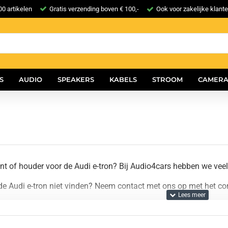
0 artikelen
Gratis verzending boven € 100,-
Ook voor zakelijke klant
S
AUDIO
SPEAKERS
KABELS
STROOM
CAMERA
t of houder voor de Audi e-tron? Bij Audio4cars hebben we vee
de Audi e-tron niet vinden? Neem contact met ons op met het con