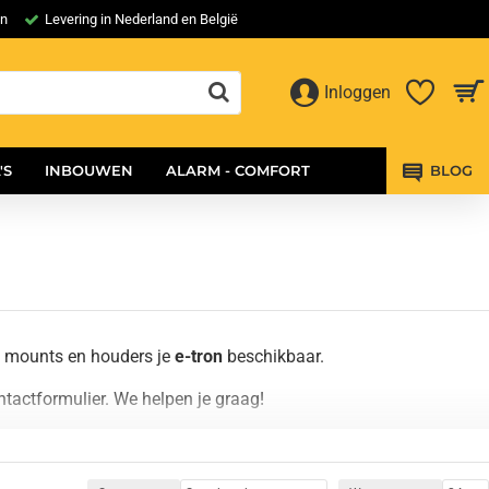
en
Levering in Nederland en België
Inloggen
'S
INBOUWEN
ALARM - COMFORT
BLOG
l mounts en houders je
e-tron
beschikbaar.
tactformulier. We helpen je graag!