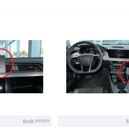
Brodit
855503
B