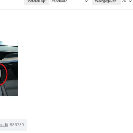
Sorteren op:
Weergegeven:
rodit
835739