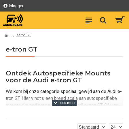
Inloggen
e-tron GT
e-tron GT
Ontdek Autospecifieke Mounts
voor de Audi e-tron GT
Welkom bij onze categorie speciaal gewijd aan de Audi e-
tron GT. Hier vindt u een breed scala aan autospecifieke
mounts die perfect passen bij uw Audi e-tron GT. Of u nu
op zoek bent naar een ProClip, een dashmount of een
andere houder, wij hebben de juiste oplossing voor u.
Onze producten zijn ontworpen om naadloos in uw