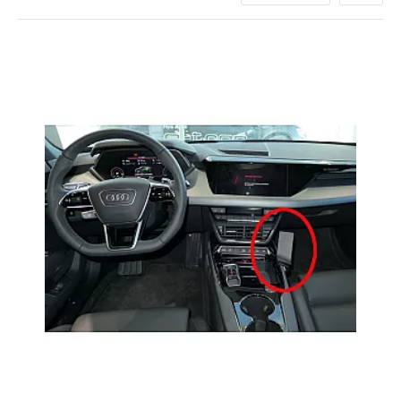
voertuig te integreren, zodat u veilig en comfortabel kunt
rijden.
Gebruiksgemak en Veiligheid
Onze mounts zijn eenvoudig te installeren en zorgen
ervoor dat uw apparaten stevig op hun plaats blijven, zelfs
tijdens de meest uitdagende ritten. Met een Pro-Clip of
Brodit houder heeft u altijd uw navigatie, muziek en andere
apps binnen handbereik, zonder afleiding van de weg.
Waarom Kiezen voor Onze
Mounts?
Perfecte pasvorm:
Speciaal ontworpen voor de
Audi e-tron GT.
Duurzaamheid:
Gemaakt van hoogwaardige
materialen voor langdurig gebruik.
Veiligheid:
Houdt uw apparaten veilig en stabiel.