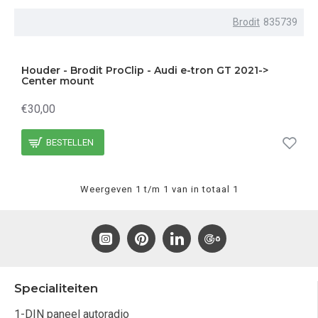
Heeft u vragen of wilt u meer weten over onze producten?
Brodit
835739
Neem dan gerust
contact
met ons op. Onze vriendelijke
klantenservice staat klaar om u te helpen.
Houder - Brodit ProClip - Audi e-tron GT 2021->
Center mount
€30,00
BESTELLEN
Weergeven 1 t/m 1 van in totaal 1
Specialiteiten
1-DIN paneel autoradio