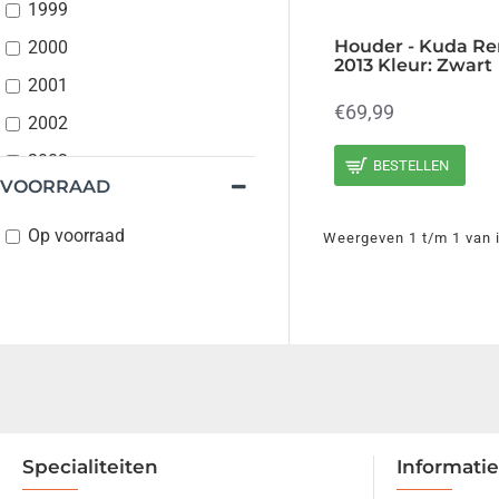
1999
Houder - Kuda Re
2000
2013 Kleur: Zwart
2001
€69,99
2002
2003
BESTELLEN
VOORRAAD
2004
Op voorraad
2005
Weergeven 1 t/m 1 van i
2006
2007
2008
2009
2010
2011
Specialiteiten
Informatie