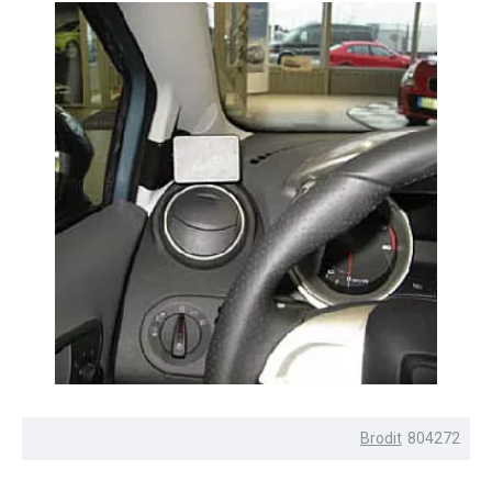
Brodit
804272