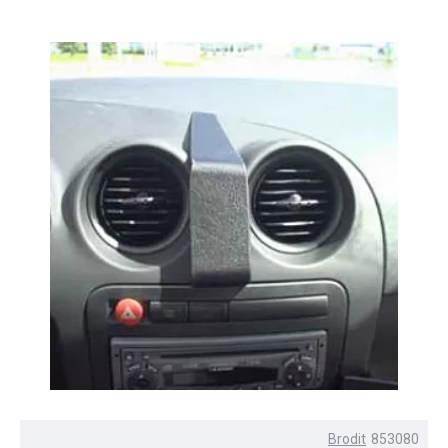
Brodit
853080