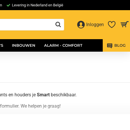
en
Levering in Nederland en België
Inloggen
'S
INBOUWEN
ALARM - COMFORT
BLOG
nts en houders je
Smart
beschikbaar.
ormulier. We helpen je graag!