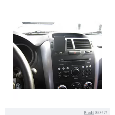
Brodit
853676