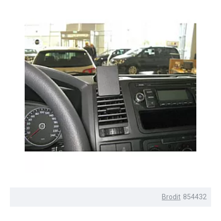
Brodit
854432