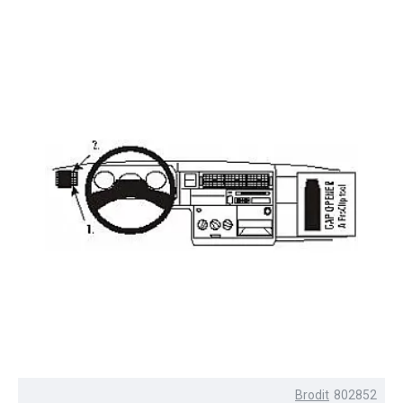
Brodit
802852