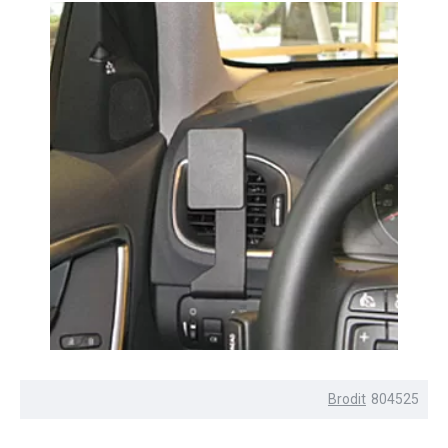
Brodit
804525