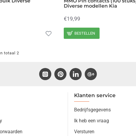
bulk Diverse
MMO Pin contacts (100 stuks
Diverse modellen Kia
€19,99
BESTELLEN
n totaal 2
Klanten service
Bedrijfsgegevens
y
Ik heb een vraag
orwaarden
Versturen