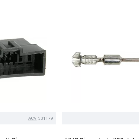
ACV
331179