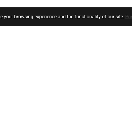
e your browsing experience and the functionality of our site.
Pri
Klanten service
Bedrijfsgegevens
y
Ik heb een vraag
orwaarden
Versturen
Retourneren
unt
Meest gestelde vragen / FAQ
stuurwielbedieningen