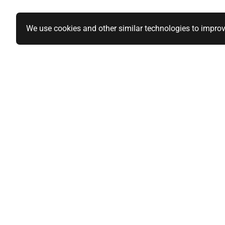
We use cookies and other similar technologies to improv
Specialiteiten
Informatie
1-DIN paneel autoradio
Over ons
2-DIN paneel autoradio
Privacy Polic
Qi-wireless / Draadloos laden
Algemene vo
BlackVue en Nordval Dashcams
Sitemap
Mijn acco
Stuurwiel bediening
Brodit telefoon houders