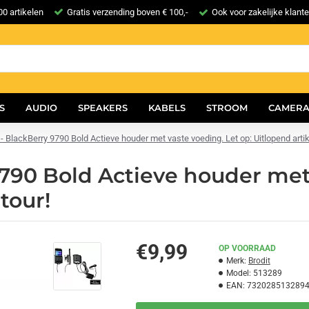
0 artikelen
Gratis verzending boven € 100,-
Ook voor zakelijke klant
S
AUDIO
SPEAKERS
KABELS
STROOM
CAMERA
- BlackBerry 9790 Bold Actieve houder met vaste voeding. Let op: Uitlopend artike
790 Bold Actieve houder met 
tour!
€9,99
OP VOORRAAD
Merk:
Brodit
Model:
513289
EAN:
732028513289