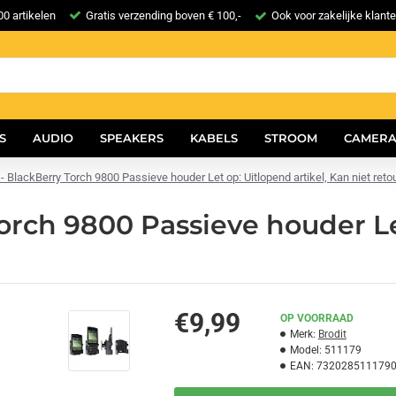
0 artikelen
Gratis verzending boven € 100,-
Ook voor zakelijke klant
S
AUDIO
SPEAKERS
KABELS
STROOM
CAMERA
 - BlackBerry Torch 9800 Passieve houder Let op: Uitlopend artikel, Kan niet retou
orch 9800 Passieve houder Le
€9,99
OP VOORRAAD
Merk:
Brodit
Model:
511179
EAN:
732028511179