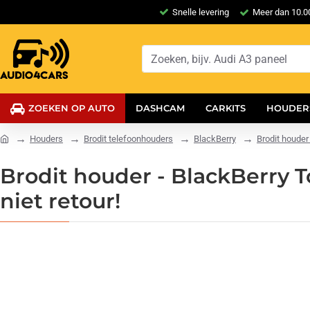
Snelle levering
Meer dan 10.00
ZOEKEN OP AUTO
DASHCAM
CARKITS
HOUDER
Houders
Brodit telefoonhouders
BlackBerry
Brodit houder
Brodit houder - BlackBerry T
niet retour!