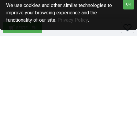
OK
We use cookies and other similar technologies to
improve your browsing experience and the
functionality of our site.
Privacy Policy
.
BESTELLEN
Specialiteiten
1-DIN paneel autoradio
2-DIN paneel autoradio
Qi-wireless / Draadloos laden
BlackVue en Nordval Dashcams
Stuurwiel bediening
Brodit telefoon houders