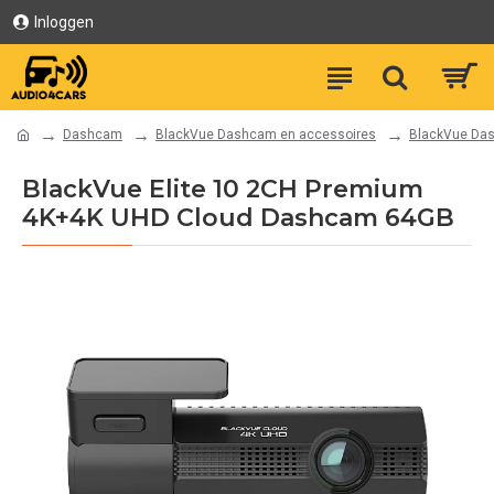
Inloggen
Dashcam
BlackVue Dashcam en accessoires
BlackVue Da
BlackVue Elite 10 2CH Premium
4K+4K UHD Cloud Dashcam 64GB