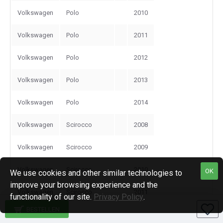
Volkswagen
Polo
2010
Volkswagen
Polo
2011
Volkswagen
Polo
2012
Volkswagen
Polo
2013
Volkswagen
Polo
2014
Volkswagen
Scirocco
2008
Volkswagen
Scirocco
2009
Volkswagen
Scirocco
2010
OK
We use cookies and other similar technologies to
improve your browsing experience and the
Volkswagen
Scirocco
2011
functionality of our site.
Privacy Policy
.
BESTELLEN
Volkswagen
Scirocco
2012