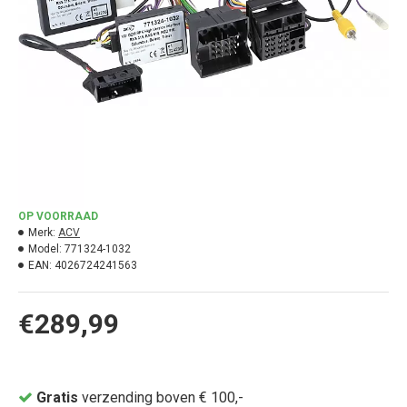
OP VOORRAAD
Merk:
ACV
Model:
771324-1032
EAN:
4026724241563
€289,99
Gratis
verzending boven € 100,-