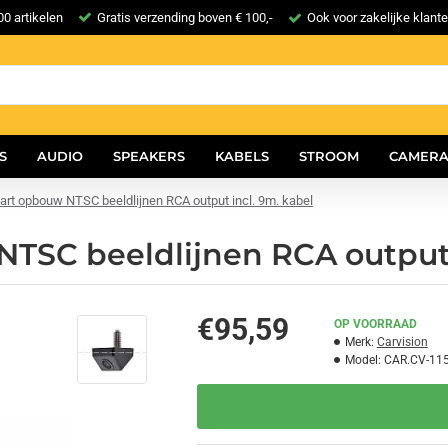
0 artikelen
Gratis verzending boven € 100,-
Ook voor zakelijke klant
S
AUDIO
SPEAKERS
KABELS
STROOM
CAMERA
rt opbouw NTSC beeldlijnen RCA output incl. 9m. kabel
TSC beeldlijnen RCA output 
€95,59
OP VOORRAAD
Merk:
Carvision
Model:
CAR.CV-11