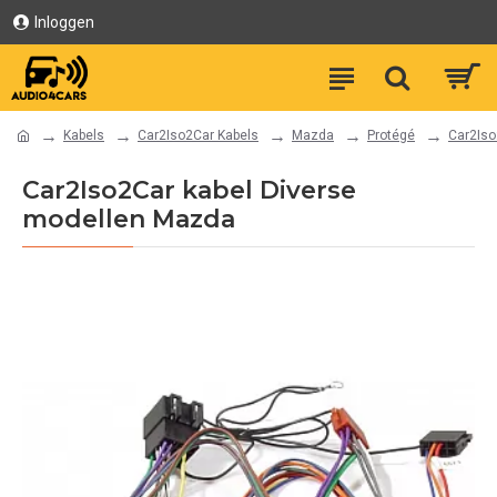
Inloggen
Kabels
Car2Iso2Car Kabels
Mazda
Protégé
Car2Iso
Car2Iso2Car kabel Diverse
modellen Mazda