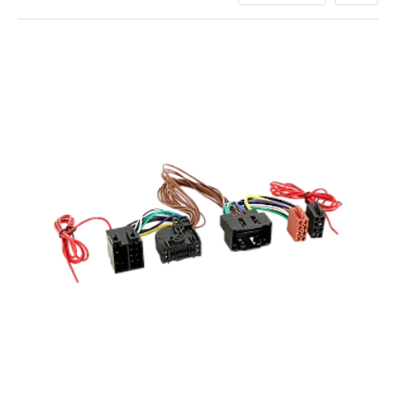
eenvoudig en efficiënt uw audio- en navigatiesystemen
kunt aansluiten.
Gebruiksgemak en Kwaliteit
Onze kabels bieden een naadloze verbinding en zijn
eenvoudig te installeren. Ze zijn gemaakt van
hoogwaardige materialen, wat zorgt voor duurzaamheid en
betrouwbaarheid. Of u nu een lange reis maakt of gewoon
naar uw favoriete muziek wilt luisteren, deze kabels
zorgen voor een optimale geluidskwaliteit.
Speciaal ontworpen voor de Mercedes Benz CLA-
Klasse
Eenvoudige installatie
Duurzaam en betrouwbaar
Uitstekende geluidskwaliteit
Heeft u vragen of wilt u meer weten over onze producten?
Neem contact met ons op
en ons vriendelijke team helpt u
graag verder.