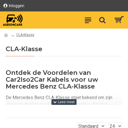
Inloggen
CLA-Klasse
CLA-Klasse
Ontdek de Voordelen van
Car2Iso2Car Kabels voor uw
Mercedes Benz CLA-Klasse
De Mercedes Benz CLA-Klasse staat bekend om zijn
elegante design en uitstekende prestaties. Om het
meeste uit uw rijervaring te halen, zijn de juiste
accessoires essentieel. Onze Car2Iso2Car kabels zijn
speciaal ontworpen voor de CLA-Klasse, waardoor u