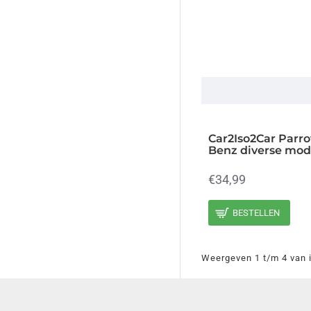
2016 (463)
2017 (463)
2018 (463)
2019 (463)
2020 (463)
2021 (463)
Car2Iso2Car Parro
2022 (463)
Benz diverse mod
2023 (463)
€34,99
2024 (463)
BESTELLEN
Weergeven 1 t/m 4 van i