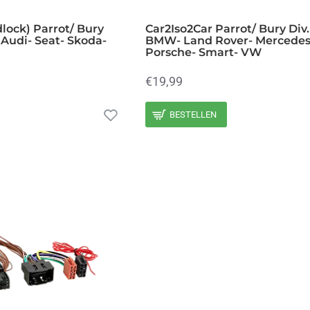
lock) Parrot/ Bury
Car2Iso2Car Parrot/ Bury Div
Audi- Seat- Skoda-
BMW- Land Rover- Mercedes
Porsche- Smart- VW
€19,99
BESTELLEN