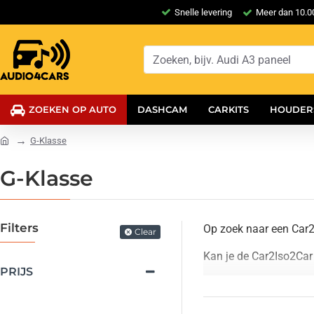
Snelle levering
Meer dan 10.00
ZOEKEN OP AUTO
DASHCAM
CARKITS
HOUDER
G-Klasse
G-Klasse
Filters
Op zoek naar een Car2
Clear
Kan je de Car2Iso2Car
PRIJS