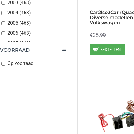
2003 (463)
Car2Iso2Car (Quad
2004 (463)
Diverse modellen 
Volkswagen
2005 (463)
2006 (463)
€35,99
2007 (463)
VOORRAAD
BESTELLEN
2008 (463)
Op voorraad
2009 (463)
2010 (463)
2011 (463)
2012 (463)
2013 (463)
2014 (463)
2015 (463)