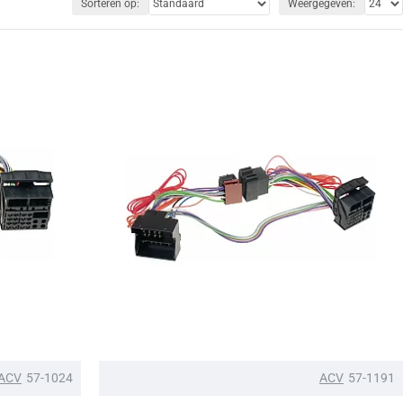
Sorteren op:
Weergegeven:
ACV
57-1024
ACV
57-1191