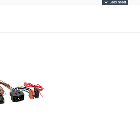
trouwbaarheid
udig te installeren en bieden een betrouwbare verbinding. Of u 
u verzekerd van een naadloze ervaring.
pen voor de Mercedes Benz GLE-Klasse
llatie
binding
t u meer informatie? Neem gerust
contact
met ons op.