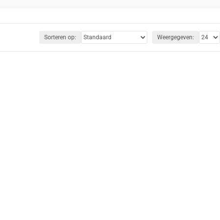
nu muziek wilt streamen of uw navigatiesysteem wilt gebruiken,
Sorteren op:
Weergegeven: