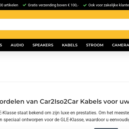
0 artikelen
Gratis verzending boven € 100,-
Ook voor zakelijke klant
S
AUDIO
SPEAKERS
KABELS
STROOM
CAMERA
ordelen van Car2Iso2Car Kabels voor u
lasse staat bekend om zijn luxe en prestaties. Om het meeste uit
jn speciaal ontworpen voor de GLE-Klasse, waardoor u eenvoudig