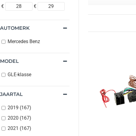
€
€
Gebruiksgemak en Be
Onze kabels zijn eenvo
met deze kabels bent 
AUTOMERK
Speciaal ontwor
Mercedes Benz
Eenvoudige insta
Betrouwbare ver
Heeft u vragen of wil
MODEL
GLE-klasse
JAARTAL
2019 (167)
2020 (167)
2021 (167)