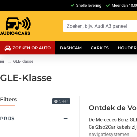
Snelle levering
Meer dan 10.00
ZOEKEN OP AUTO
DASHCAM
CARKITS
HOUDER
GLE-Klasse
GLE-Klasse
Filters
Clear
Ontdek de Vo
PRIJS
De Mercedes Benz GLE-K
Car2Iso2Car kabels zi
navigatiesystemen.