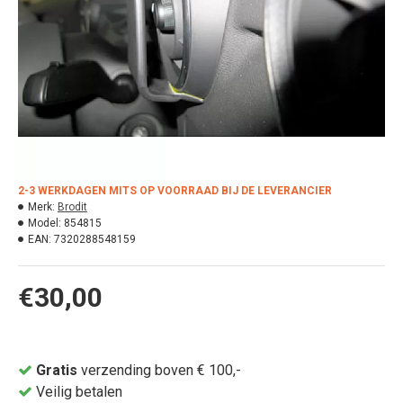
2-3 WERKDAGEN MITS OP VOORRAAD BIJ DE LEVERANCIER
Merk:
Brodit
Model:
854815
EAN:
7320288548159
€30,00
Gratis
verzending boven € 100,-
Veilig betalen