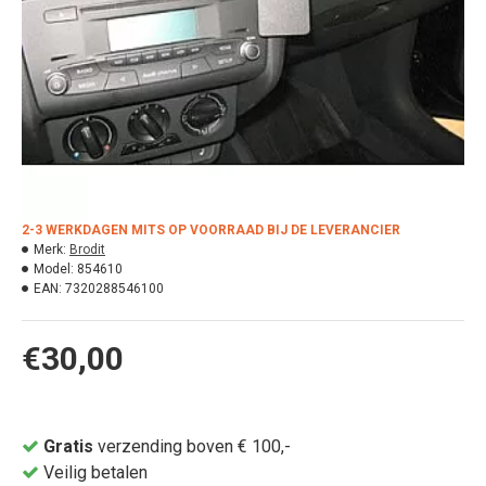
2-3 WERKDAGEN MITS OP VOORRAAD BIJ DE LEVERANCIER
Merk:
Brodit
Model:
854610
EAN:
7320288546100
€30,00
Gratis
verzending boven € 100,-
Veilig betalen