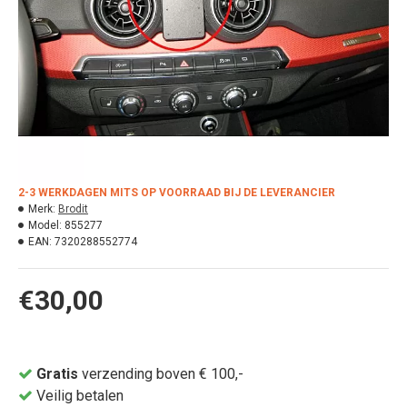
2-3 WERKDAGEN MITS OP VOORRAAD BIJ DE LEVERANCIER
Merk:
Brodit
Model:
855277
EAN:
7320288552774
€30,00
Gratis
verzending boven € 100,-
Veilig betalen