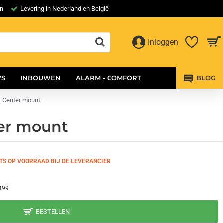
en
Levering in Nederland en België
Inloggen
'S
INBOUWEN
ALARM - COMFORT
BLOG
14 Center mount
ter mount
TS OP VOORRAAD BIJ DE LEVERANCIER
499
BESTELLEN