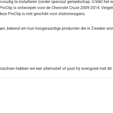
envoudig te installeren zonder speciaal gereedschap. U klikt het 
oClip is ontworpen voor de Chevrolet Cruze 2009-2014. Vergelijk 
eze ProClip is niet geschikt voor stationwagens.
en, bekend om hun hoogwaardige producten die in Zweden worde
Misschien hebben we een alternatief of past hij evengoed met dit