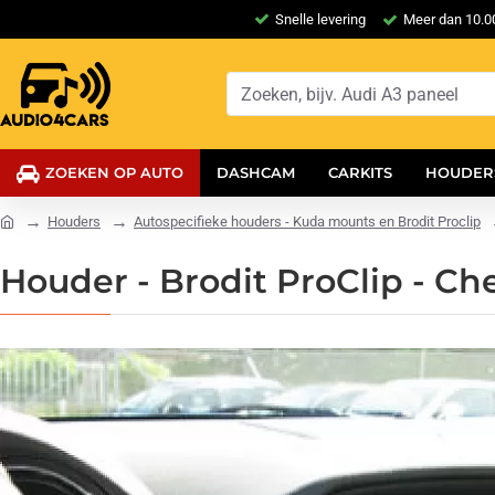
Snelle levering
Meer dan 10.00
ZOEKEN OP AUTO
DASHCAM
CARKITS
HOUDER
Houders
Autospecifieke houders - Kuda mounts en Brodit Proclip
Houder - Brodit ProClip - C