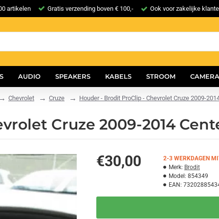
0 artikelen
Gratis verzending boven € 100,-
Ook voor zakelijke klant
S
AUDIO
SPEAKERS
KABELS
STROOM
CAMERA
Chevrolet
Cruze
Houder - Brodit ProClip - Chevrolet Cruze 2009-20
hevrolet Cruze 2009-2014 Cen
€30,00
2-3 WERKDAGEN MI
Merk:
Brodit
Model:
854349
EAN:
7320288543