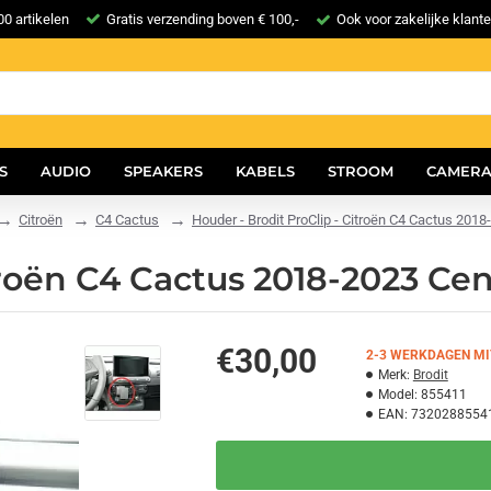
0 artikelen
Gratis verzending boven € 100,-
Ook voor zakelijke klant
S
AUDIO
SPEAKERS
KABELS
STROOM
CAMERA
Citroën
C4 Cactus
Houder - Brodit ProClip - Citroën C4 Cactus 201
troën C4 Cactus 2018-2023 Ce
€30,00
2-3 WERKDAGEN MI
Merk:
Brodit
Model:
855411
EAN:
7320288554