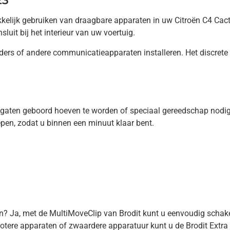
23
akkelijk gebruiken van draagbare apparaten in uw Citroën C4 Cac
it bij het interieur van uw voertuig.
ers of andere communicatieapparaten installeren. Het discrete o
er gaten geboord hoeven te worden of speciaal gereedschap nodig 
repen, zodat u binnen een minuut klaar bent.
en? Ja, met de MultiMoveClip van Brodit kunt u eenvoudig schak
rotere apparaten of zwaardere apparatuur kunt u de Brodit Ext