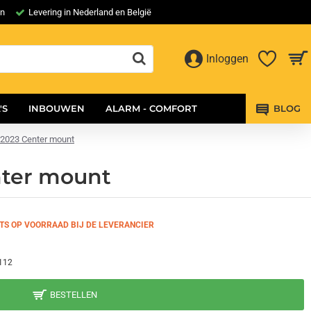
en
Levering in Nederland en België
Inloggen
'S
INBOUWEN
ALARM - COMFORT
BLOG
8-2023 Center mount
nter mount
TS OP VOORRAAD BIJ DE LEVERANCIER
112
BESTELLEN