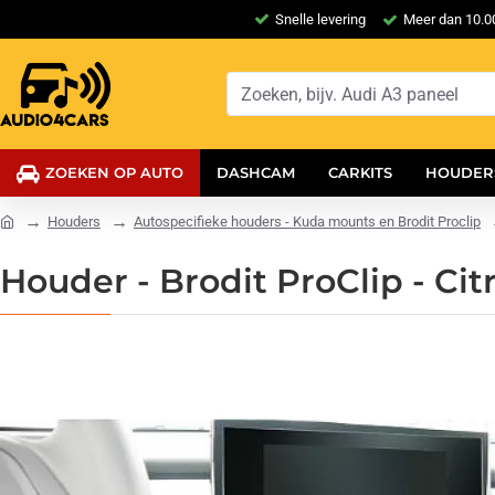
Snelle levering
Meer dan 10.00
ZOEKEN OP AUTO
DASHCAM
CARKITS
HOUDER
Houders
Autospecifieke houders - Kuda mounts en Brodit Proclip
Houder - Brodit ProClip - Ci