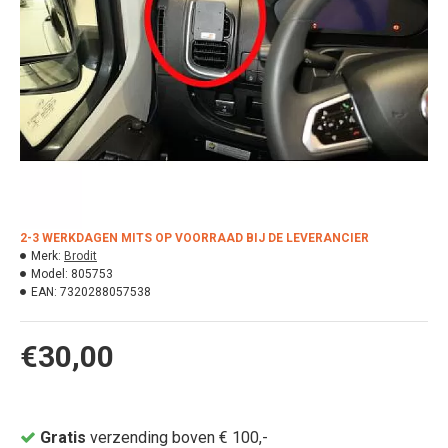
2-3 WERKDAGEN MITS OP VOORRAAD BIJ DE LEVERANCIER
Merk:
Brodit
Model:
805753
EAN:
7320288057538
€30,00
Gratis
verzending boven € 100,-