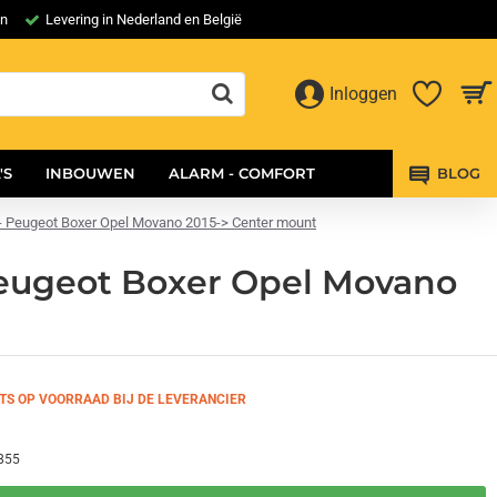
en
Levering in Nederland en België
Inloggen
'S
INBOUWEN
ALARM - COMFORT
BLOG
to - Peugeot Boxer Opel Movano 2015-> Center mount
 Peugeot Boxer Opel Movano
TS OP VOORRAAD BIJ DE LEVERANCIER
855