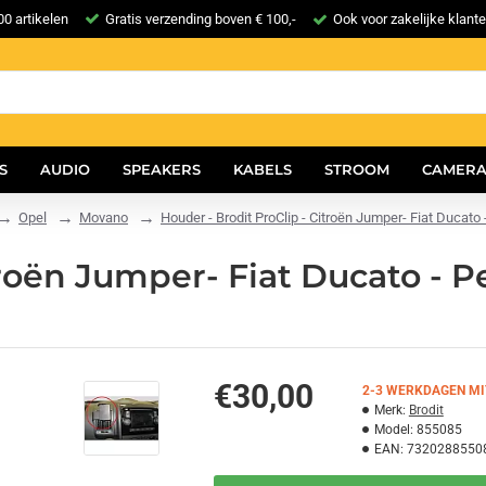
0 artikelen
Gratis verzending boven € 100,-
Ook voor zakelijke klant
S
AUDIO
SPEAKERS
KABELS
STROOM
CAMERA
Opel
Movano
Houder - Brodit ProClip - Citroën Jumper- Fiat Duca
itroën Jumper- Fiat Ducato -
€30,00
2-3 WERKDAGEN MI
Merk:
Brodit
Model:
855085
EAN:
7320288550