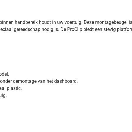
at binnen handbereik houdt in uw voertuig. Deze montagebeugel
ciaal gereedschap nodig is. De ProClip biedt een stevig platfor
odel.
zonder demontage van het dashboard.
l plastic.
uig.