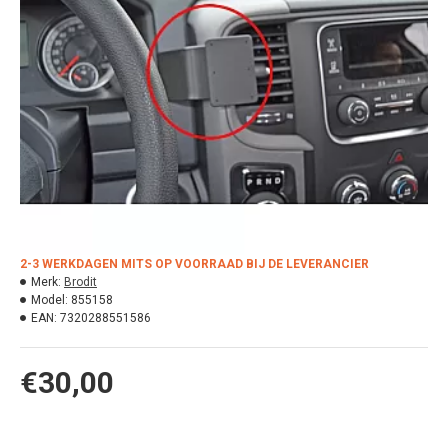
2-3 WERKDAGEN MITS OP VOORRAAD BIJ DE LEVERANCIER
Merk:
Brodit
Model:
855158
EAN:
7320288551586
€30,00